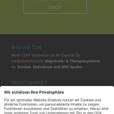
SHOP
WAS WIR TUN
Medi-CENT Innovation ist Ihr Experte für
medizintechnische
Diagnostik- & Therapiesysteme,
für
Sonden,
Endoskope und MRT-Spulen
.
ERREICHBARKEIT
Wir sind für Sie ansprechbar:
24 Stunden / 7 Tage die Woche
KONTAKT