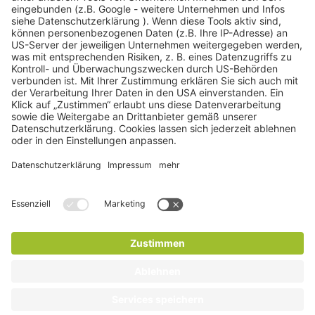
Medi-CENT Innovation AG
Teichgässlein 9
CH-4058 Basel
Fon
+41 61 588 15 00
Fax +41 61 588 15 09
info@medi-cent.ch
BLOG
Frakturprävention durch Knochendichtemessung
Knochendichtemessung – was ist das?
Bonusprogramme Knochendichtemessung
(Osteodensitometrie)