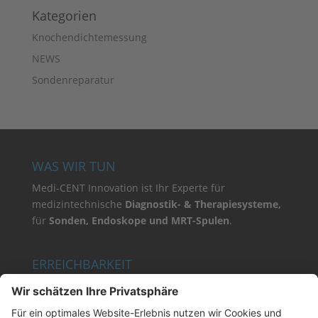
Kategorien
Knochendichtemessung
NEWS
Sondenreparatur
WAS WIR TUN
Medi-CENT Innovation ist Ihr Experte für
medizintechnische
Diagnostik- & Therapiesysteme,
für
Sonden,
Endoskope und MRT-Spulen
.
ERREICHBARKEIT
Wir sind für Sie ansprechbar:
24 Stunden / 7 Tage die Woche