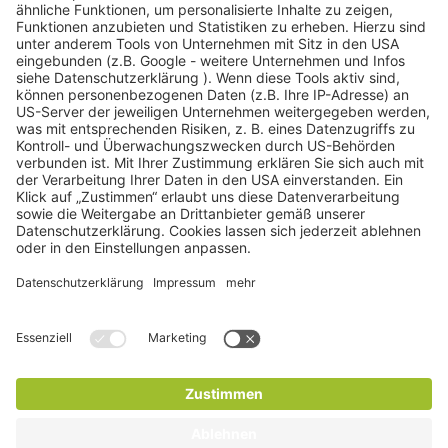
KONTAKT
Medi-CENT Innovation AG
Teichgässlein 9
CH-4058 Basel
Fon
+41 61 588 15 00
Fax +41 61 588 15 09
info@medi-cent.ch
BLOG
Frakturprävention durch Knochendichtemessung
Knochendichtemessung – was ist das?
Bonusprogramme Knochendichtemessung
(Osteodensitometrie)